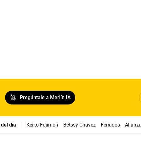
Pregúntale a Merlín IA
del día
Keiko Fujimori
Betssy Chávez
Feriados
Alianz