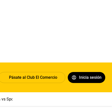
Pásate al Club El Comercio
Inicia sesión
a vs Sport Boys
Jorge Messi
Dólar
Papa León XIV
Congre