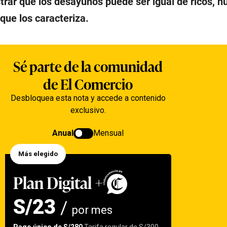
ar que los desayunos puede ser igual de ricos, nut
 que los caracteriza.