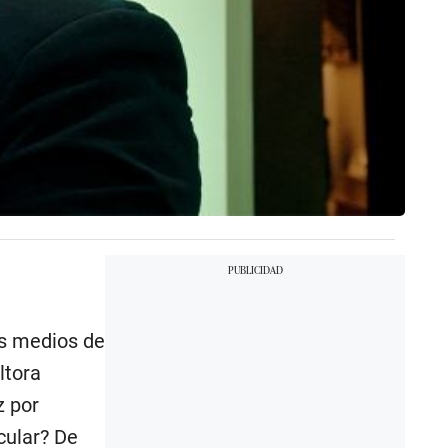
os medios de
ltora
z por
cular? De