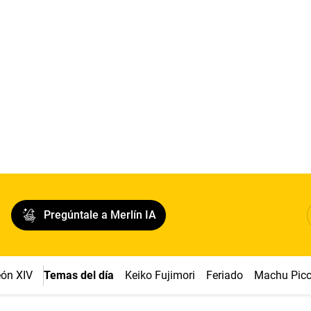
Pregúntale a Merlín IA
ón XIV
Temas del día
Keiko Fujimori
Feriado
Machu Pic