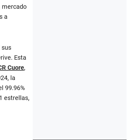
de mercado
s a
 sus
rive. Esta
CR Cuore
,
24, la
el 99.96%
 estrellas,