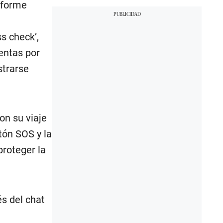
nforme
ss check’,
entas por
strarse
on su viaje
tón SOS y la
proteger la
és del chat