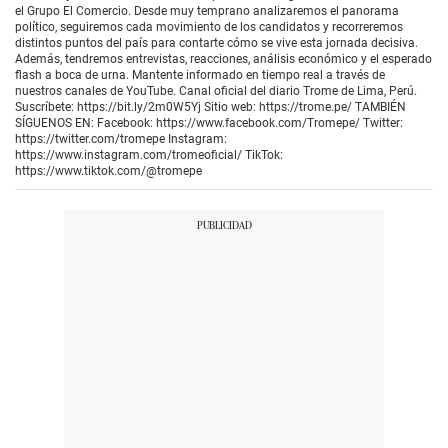
el Grupo El Comercio. Desde muy temprano analizaremos el panorama
político, seguiremos cada movimiento de los candidatos y recorreremos
distintos puntos del país para contarte cómo se vive esta jornada decisiva.
Además, tendremos entrevistas, reacciones, análisis económico y el esperado
flash a boca de urna. Mantente informado en tiempo real a través de
nuestros canales de YouTube. Canal oficial del diario Trome de Lima, Perú.
Suscríbete: https://bit.ly/2m0W5Yj Sitio web: https://trome.pe/ TAMBIÉN
SÍGUENOS EN: Facebook: https://www.facebook.com/Tromepe/ Twitter:
https://twitter.com/tromepe Instagram:
https://www.instagram.com/tromeoficial/ TikTok:
https://www.tiktok.com/@tromepe