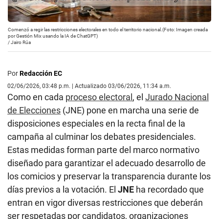
Comenzó a regir las restricciones electorales en todo el territorio nacional.(Foto: Imagen creada
por Gestión Mix usando la IA de ChatGPT)
/
Jairo Rúa
Por
Redacción EC
02/06/2026, 03:48 p.m. | Actualizado 03/06/2026, 11:34 a.m.
Como en cada
proceso electoral
, el
Jurado Nacional
de Elecciones
(JNE) pone en marcha una serie de
disposiciones especiales en la recta final de la
campaña al culminar los debates presidenciales.
Estas medidas forman parte del marco normativo
diseñado para garantizar el adecuado desarrollo de
los comicios y preservar la transparencia durante los
días previos a la votación. El
JNE
ha recordado que
entran en vigor diversas restricciones que deberán
ser respetadas por candidatos, organizaciones