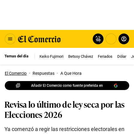
Temas del día
Keiko Fujimori
Betssy Chávez
Feriados
Dólar
J
El Comercio
·
Respuestas
·
A Que Hora
Añadir El Comercio como fuente preferida en
Revisa lo último de ley seca por las
Elecciones 2026
Ya comenzó a regir las restricciones electorales en