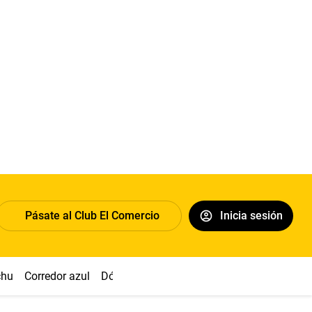
Pásate al Club El Comercio
Inicia sesión
chu
Corredor azul
Dólar
Congreso
Nasca
Acuña
Toled