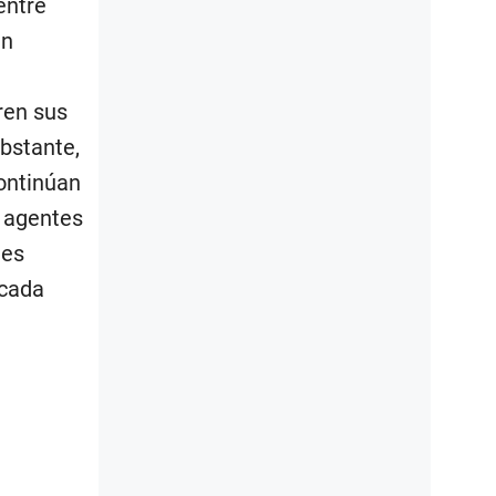
entre
an
ren sus
obstante,
continúan
y agentes
nes
 cada