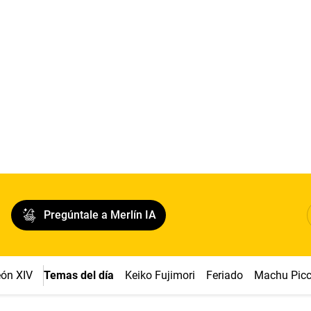
Pregúntale a Merlín IA
ón XIV
Temas del día
Keiko Fujimori
Feriado
Machu Pic