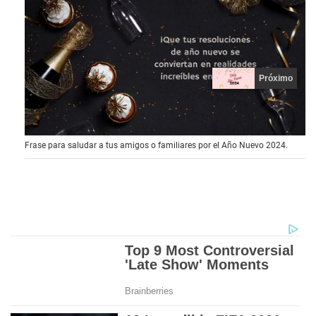
Próximo
0
Frase para saludar a tus amigos o familiares por el Año Nuevo 2024.
o
f
9
s
e
c
o
n
d
s