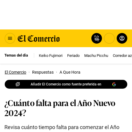
Temas del día
Keiko Fujimori
Feriado
Machu Picchu
Corredor az
El Comercio
·
Respuestas
·
A Que Hora
Añadir El Comercio como fuente preferida en
¿Cuánto falta para el Año Nuevo
2024?
Revisa cuánto tiempo falta para comenzar el Año