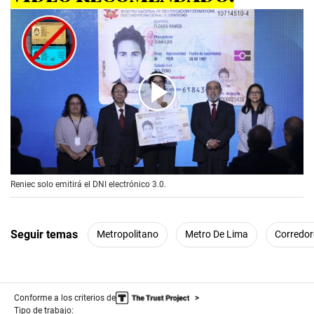
00:00
/
01:29
Reniec solo emitirá el DNI electrónico 3.0.
Seguir temas
Metropolitano
Metro De Lima
Corredor
Conforme a los criterios de
Tipo de trabajo: