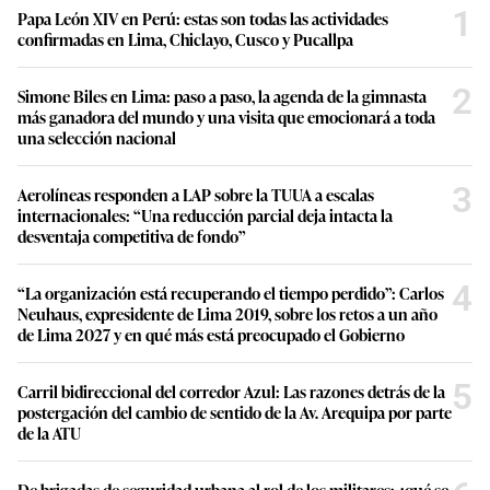
1
Papa León XIV en Perú: estas son todas las actividades
confirmadas en Lima, Chiclayo, Cusco y Pucallpa
2
Simone Biles en Lima: paso a paso, la agenda de la gimnasta
más ganadora del mundo y una visita que emocionará a toda
una selección nacional
3
Aerolíneas responden a LAP sobre la TUUA a escalas
internacionales: “Una reducción parcial deja intacta la
desventaja competitiva de fondo”
4
“La organización está recuperando el tiempo perdido”: Carlos
Neuhaus, expresidente de Lima 2019, sobre los retos a un año
de Lima 2027 y en qué más está preocupado el Gobierno
5
Carril bidireccional del corredor Azul: Las razones detrás de la
postergación del cambio de sentido de la Av. Arequipa por parte
de la ATU
De brigadas de seguridad urbana al rol de los militares: ¿qué se