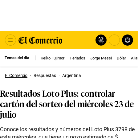
Temas del día
Keiko Fujimori
Feriados
Jorge Messi
Dólar
Ali
El Comercio
·
Respuestas
·
Argentina
Resultados Loto Plus: controlar
cartón del sorteo del miércoles 23 de
julio
Conoce los resultados y números del Loto Plus 3798 de
este miércoles, que tiene un pozo estimado de $