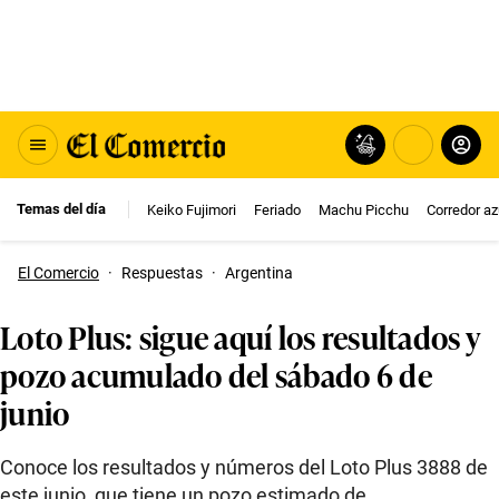
Temas del día
Keiko Fujimori
Feriado
Machu Picchu
Corredor az
El Comercio
·
Respuestas
·
Argentina
Loto Plus: sigue aquí los resultados y
pozo acumulado del sábado 6 de
junio
Conoce los resultados y números del Loto Plus 3888 de
este junio, que tiene un pozo estimado de