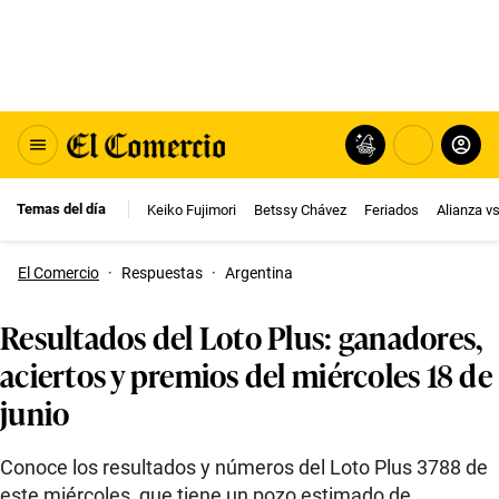
Temas del día
Keiko Fujimori
Betssy Chávez
Feriados
Alianza v
El Comercio
·
Respuestas
·
Argentina
Resultados del Loto Plus: ganadores,
aciertos y premios del miércoles 18 de
junio
Conoce los resultados y números del Loto Plus 3788 de
este miércoles, que tiene un pozo estimado de