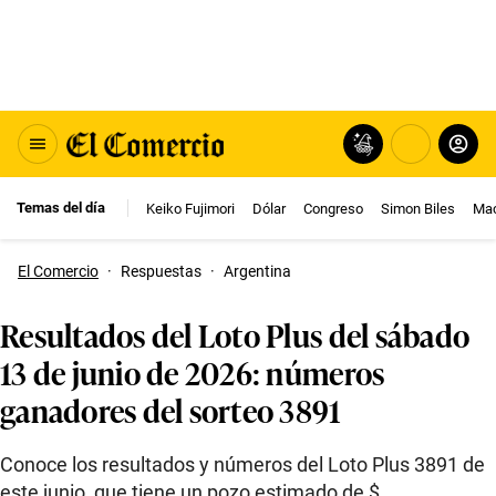
Temas del día
Keiko Fujimori
Dólar
Congreso
Simon Biles
Mac
El Comercio
·
Respuestas
·
Argentina
Resultados del Loto Plus del sábado
13 de junio de 2026: números
ganadores del sorteo 3891
Conoce los resultados y números del Loto Plus 3891 de
este junio, que tiene un pozo estimado de $