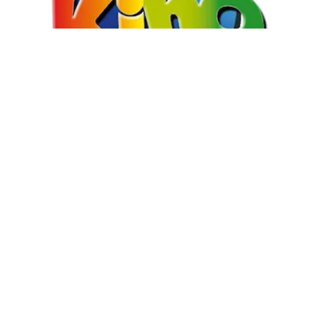
Resultados del Telekino y Rekino: controlar
cartón del sorteo 2439 del domingo 2 de julio
Más sobre Loto Plus