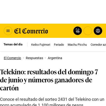
Temas del día
Keiko Fujimori
Feriado
Machu Picchu
Corredor az
El Comercio
·
Respuestas
·
Argentina
Telekino: resultados del domingo 7
de junio y números ganadores de
cartón
Conoce el resultado del sorteo 2431 del Telekino con un
pozo acumulado de 1.100 millones de pesos