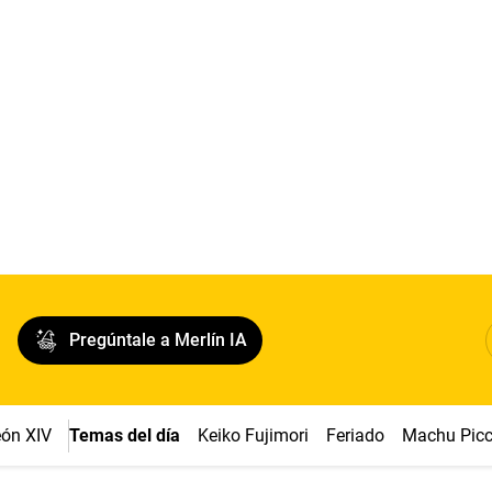
Pregúntale a Merlín IA
ón XIV
Temas del día
Keiko Fujimori
Feriado
Machu Pic