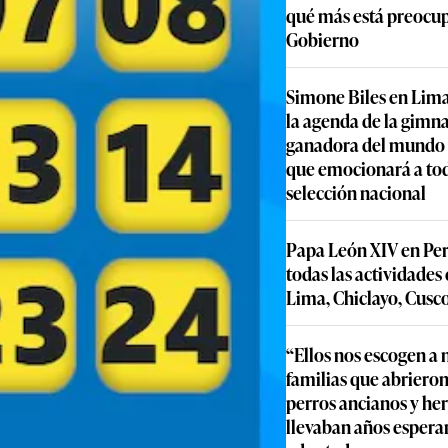
qué más está preocu
Gobierno
Simone Biles en Lima
la agenda de la gimn
ganadora del mundo y
que emocionará a to
selección nacional
Papa León XIV en Per
todas las actividades
Lima, Chiclayo, Cusc
“Ellos nos escogen a n
familias que abrieron
perros ancianos y he
llevaban años espera