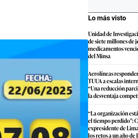
Lo más visto
Unidad de Investigac
de siete millones de j
medicamentos vencid
del Minsa
Aerolíneas responden
TUUA a escalas inter
“Una reducción parcia
la desventaja compet
“La organización est
el tiempo perdido”: 
expresidente de Lima
los retos a un año de