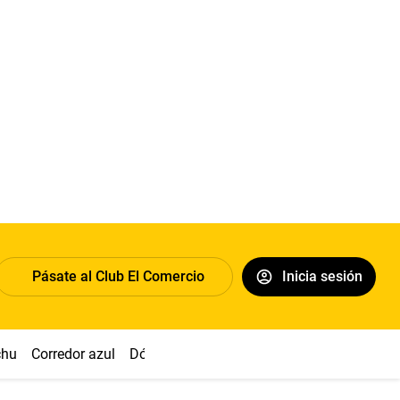
Pásate al Club El Comercio
Inicia sesión
chu
Corredor azul
Dólar
Congreso
Nasca
Acuña
Toled