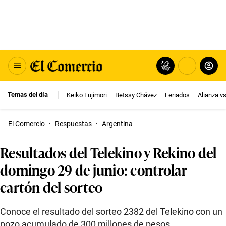
Temas del día
Keiko Fujimori
Betssy Chávez
Feriados
Alianza v
El Comercio
·
Respuestas
·
Argentina
Resultados del Telekino y Rekino del
domingo 29 de junio: controlar
cartón del sorteo
Conoce el resultado del sorteo 2382 del Telekino con un
pozo acumulado de 300 millones de pesos.