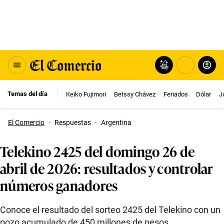
Temas del día
Keiko Fujimori
Betssy Chávez
Feriados
Dólar
J
El Comercio
·
Respuestas
·
Argentina
Telekino 2425 del domingo 26 de
abril de 2026: resultados y controlar
números ganadores
Conoce el resultado del sorteo 2425 del Telekino con un
pozo acumulado de 450 millones de pesos