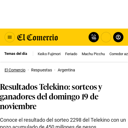
Temas del día
Keiko Fujimori
Feriado
Machu Picchu
Corredor az
El Comercio
·
Respuestas
·
Argentina
Resultados Telekino: sorteos y
ganadores del domingo 19 de
noviembre
Conoce el resultado del sorteo 2298 del Telekino con un
pozo acumulado de 450 millones de pesos.