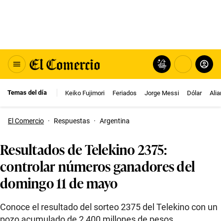
Temas del día
Keiko Fujimori
Feriados
Jorge Messi
Dólar
Ali
El Comercio
·
Respuestas
·
Argentina
Resultados de Telekino 2375:
controlar números ganadores del
domingo 11 de mayo
Conoce el resultado del sorteo 2375 del Telekino con un
pozo acumulado de 2,400 millones de pesos.