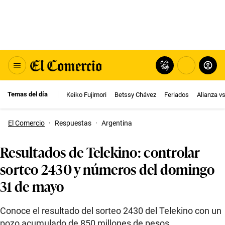
Temas del día
Keiko Fujimori
Betssy Chávez
Feriados
Alianza v
El Comercio
·
Respuestas
·
Argentina
Resultados de Telekino: controlar
sorteo 2430 y números del domingo
31 de mayo
Conoce el resultado del sorteo 2430 del Telekino con un
pozo acumulado de 850 millones de pesos