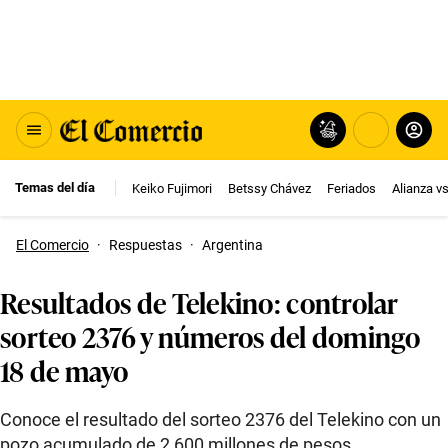
Temas del día
Keiko Fujimori
Betssy Chávez
Feriados
Alianza v
El Comercio
·
Respuestas
·
Argentina
Resultados de Telekino: controlar
sorteo 2376 y números del domingo
18 de mayo
Conoce el resultado del sorteo 2376 del Telekino con un
pozo acumulado de 2,600 millones de pesos.