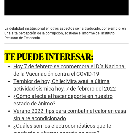
0
s
e
La debilidad institucional en otros aspectos se ha traducido, por ejemplo, en
c
una alta percepción de la corrupción, sostiene el informe del Instituto
o
Peruano de Economía.
n
d
s
TE PUEDE INTERESAR:
o
f
1
Hoy 7 de febrero se conmemora el Día Nacional
m
de la Vacunación contra el COVID-19
i
n
Temblor de hoy, Chile: Mira aquí la última
u
actividad sísmica hoy, 7 de febrero del 2022
t
e
¿Cómo afecta el hacer deporte en nuestro
,
5
estado de ánimo?
6
Verano 2022: tips para combatir el calor en casa
s
e
sin aire acondicionado
c
¿Cuáles son los electrodomésticos que te
o
n