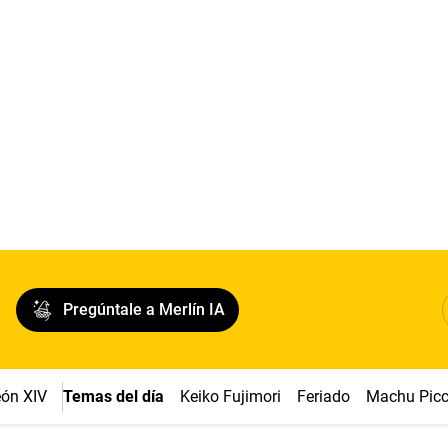
Pregúntale a Merlín IA
ón XIV
Temas del día
Keiko Fujimori
Feriado
Machu Pic