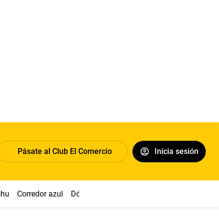
Pásate al Club El Comercio
Inicia sesión
chu
Corredor azul
Dólar
Congreso
Nasca
Acuña
Toled