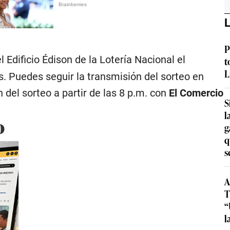
L
P
 Edificio Édison de la Lotería Nacional el
t
L
 Puedes seguir la transmisión del sorteo en
n del sorteo a partir de las 8 p.m. con
El Comercio
S
l
o
g
q
s
A
T
“
l