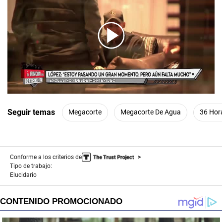
00:00
/
01:42
Seguir temas
Megacorte
Megacorte De Agua
36 Hor
Conforme a los criterios de
Tipo de trabajo:
Elucidario