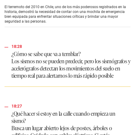
s
e
El terremoto del 2010 en Chile, uno de los más poderosos registrados en la
c
historia, demostró la necesidad de contar con una mochila de emergencia
o
bien equipada para enfrentar situaciones críticas y brindar una mayor
n
seguridad a las personas.
d
s
o
f
3
18:28
m
¿Cómo se sabe que va a temblar?
i
n
Los sismos no se pueden predecir, pero los sismógrafos y
u
acelerógrafos detectan los movimientos del suelo en
t
e
tiempo real para alertarnos lo más rápido posible
s
,
0
18:27
¿Qué hacer si estoy en la calle cuando empieza un
sismo?
Busca un lugar abierto lejos de postes, árboles o