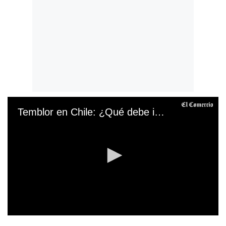
Temblor en Chile: ¿Qué debe incluir una mochila de emergencia?
0