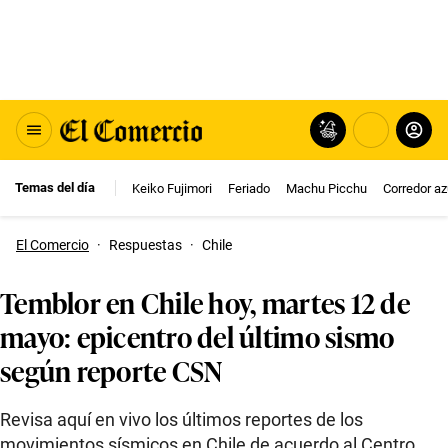
Temas del día
Keiko Fujimori
Feriado
Machu Picchu
Corredor az
El Comercio
·
Respuestas
·
Chile
Temblor en Chile hoy, martes 12 de
mayo: epicentro del último sismo
según reporte CSN
Revisa aquí en vivo los últimos reportes de los
movimientos sísmicos en Chile de acuerdo al Centro