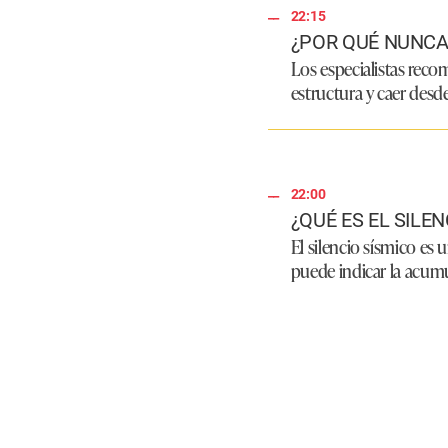
m
22:15
e
¿POR QUÉ NUNCA
9
0
Los especialistas reco
%
estructura y caer desd
22:00
¿QUÉ ES EL SILEN
El silencio sísmico es
puede indicar la acumu