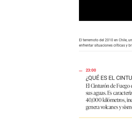
0
s
e
c
El terremoto del 2010 en Chile, 
o
enfrentar situaciones críticas y 
n
d
s
o
f
3
23:00
m
¿QUÉ ES EL CINT
i
n
El Cinturón de Fuego d
u
sus aguas. Es caracter
t
e
40,000 kilómetros, in
s
genera volcanes y sism
,
0
V
o
l
u