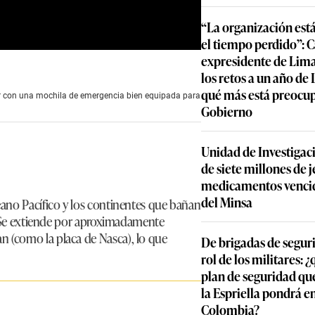
“La organización est
el tiempo perdido”: 
expresidente de Lima
los retos a un año de
qué más está preocu
tar con una mochila de emergencia bien equipada para
Gobierno
Unidad de Investigac
de siete millones de j
medicamentos vencid
del Minsa
éano Pacífico y los continentes que bañan
a. Se extiende por aproximadamente
 (como la placa de Nasca), lo que
De brigadas de segur
rol de los militares: 
plan de seguridad qu
la Espriella pondrá 
Colombia?