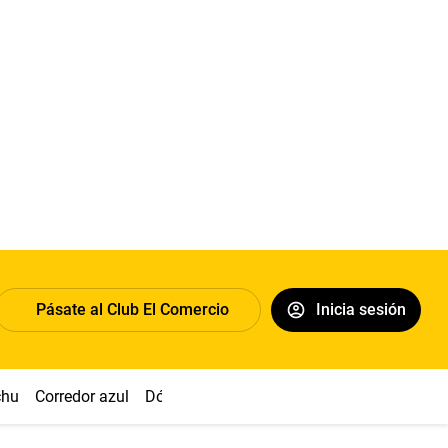
Pásate al Club El Comercio
Inicia sesión
chu
Corredor azul
Dólar
Congreso
Nasca
Acuña
Toled