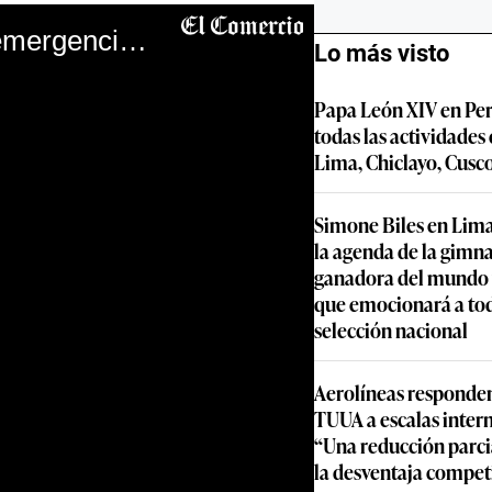
Temblor en Chile: ¿Qué debe incluir una mochila de emergencia?
Lo más visto
Papa León XIV en Per
todas las actividades
Lima, Chiclayo, Cusc
Simone Biles en Lima
la agenda de la gimn
ganadora del mundo y
que emocionará a to
selección nacional
Aerolíneas responden
TUUA a escalas inter
“Una reducción parcia
la desventaja compet