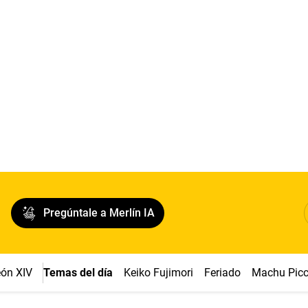
Pregúntale a Merlín IA
ón XIV
Temas del día
Keiko Fujimori
Feriado
Machu Pic