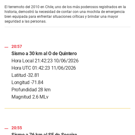
s
e
El terremoto del 2010 en Chile, uno de los más poderosos registrados en la
c
historia, demostró la necesidad de contar con una mochila de emergencia
o
bien equipada para enfrentar situaciones críticas y brindar una mayor
n
seguridad a las personas.
d
s
o
f
3
20:57
m
Sismo a 30 km al O de Quintero
i
n
Hora Local 21:42:23 10/06/2026
u
Hora UTC 01:42:23 11/06/2026
t
e
Latitud -32.81
s
Longitud -71.84
,
0
Profundidad 28 km
Magnitud 2.6 MLv
20:55
Sismo a 76 km al SE de Socaire