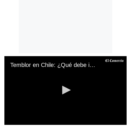
Temblor en Chile: ¿Qué debe incluir una mochila de emergencia?
0