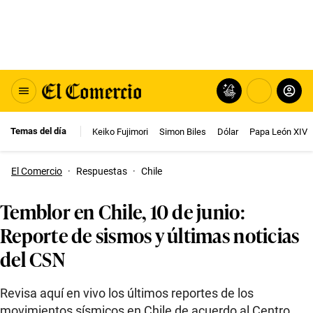
Temas del día
Keiko Fujimori
Simon Biles
Dólar
Papa León XIV
El Comercio
·
Respuestas
·
Chile
Temblor en Chile, 10 de junio:
Reporte de sismos y últimas noticias
del CSN
Revisa aquí en vivo los últimos reportes de los
movimientos sísmicos en Chile de acuerdo al Centro