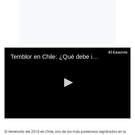
Temblor en Chile: ¿Qué debe incluir una mochila de emergencia?
0
s
e
El terremoto del 2010 en Chile, uno de los más poderosos registrados en la
c