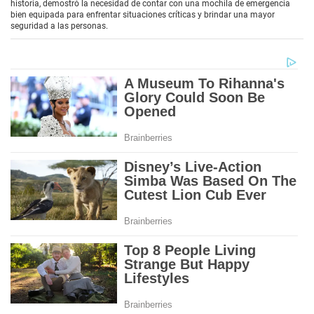
historia, demostró la necesidad de contar con una mochila de emergencia
o
bien equipada para enfrentar situaciones críticas y brindar una mayor
n
seguridad a las personas.
d
s
o
f
3
m
i
n
u
t
e
s
,
0