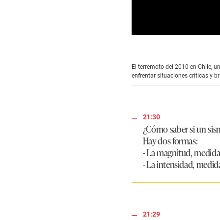
0
s
e
c
El terremoto del 2010 en Chile, 
o
enfrentar situaciones críticas y 
n
d
s
o
f
3
21:30
m
¿Cómo saber si un sis
i
Hay dos formas:
n
u
- La magnitud,
medida 
t
- La intensidad,
medida 
e
s
,
0
V
o
l
21:29
u