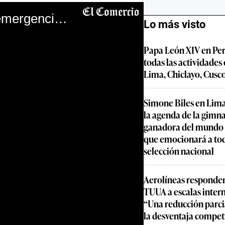
Temblor en Chile: ¿Qué debe incluir una mochila de emergencia?
Lo más visto
Papa León XIV en Per
todas las actividades
Lima, Chiclayo, Cusc
Simone Biles en Lima
la agenda de la gimn
ganadora del mundo y
que emocionará a to
selección nacional
Aerolíneas responden
TUUA a escalas inter
“Una reducción parcia
la desventaja compet