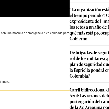
“La organización est
el tiempo perdido”: 
expresidente de Lima
los retos a un año de
qué más está preocu
tar con una mochila de emergencia bien equipada para
Gobierno
De brigadas de segur
rol de los militares: 
plan de seguridad qu
la Espriella pondrá 
Colombia?
turas.
Carril bidireccional 
Azul: Las razones detr
postergación del cam
de la Av. Arequipa por