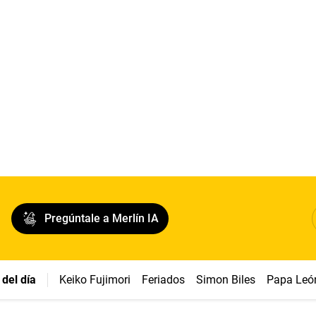
Pregúntale a Merlín IA
del día
Keiko Fujimori
Feriados
Simon Biles
Papa Leó