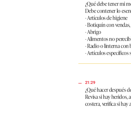
¿Qué debe tener mi m
m
e
Debe contener lo esenc
9
- Artículos de higiene
0
%
- Botiquín con vendas, 
- Abrigo
- Alimentos no perecib
- Radio o linterna con
- Artículos específic
21:29
¿Qué hacer después d
Revisa si hay heridos, 
costera, verifica si hay