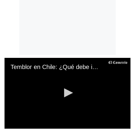
Temblor en Chile: ¿Qué debe incluir una mochila de emergencia?
0