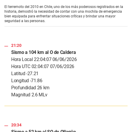
s
e
El terremoto del 2010 en Chile, uno de los más poderosos registrados en la
c
historia, demostró la necesidad de contar con una mochila de emergencia
o
bien equipada para enfrentar situaciones críticas y brindar una mayor
n
seguridad a las personas.
d
s
o
f
3
21:20
m
Sismo a 104 km al O de Caldera
i
n
Hora Local 22:04:07 06/06/2026
u
Hora UTC 02:04:07 07/06/2026
t
e
Latitud -27.21
s
Longitud -71.86
,
0
Profundidad 26 km
Magnitud 2.6 MLv
20:34
Sismo a 52 km al SO de Ollagüe