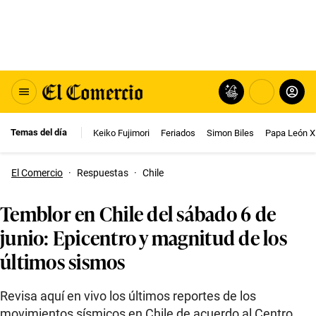
Temas del día
Keiko Fujimori
Feriados
Simon Biles
Papa León X
El Comercio
·
Respuestas
·
Chile
Temblor en Chile del sábado 6 de
junio: Epicentro y magnitud de los
últimos sismos
Revisa aquí en vivo los últimos reportes de los
movimientos sísmicos en Chile de acuerdo al Centro