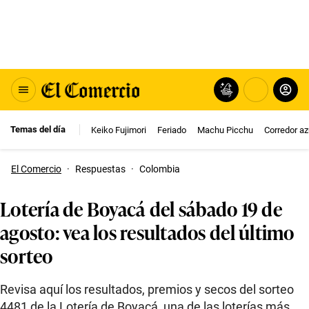
Temas del día
Keiko Fujimori
Feriado
Machu Picchu
Corredor az
El Comercio
·
Respuestas
·
Colombia
Lotería de Boyacá del sábado 19 de
agosto: vea los resultados del último
sorteo
Revisa aquí los resultados, premios y secos del sorteo
4481 de la Lotería de Boyacá, una de las loterías más