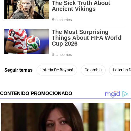
Seguir temas
Lotería De Boyacá
Colombia
Loterías 