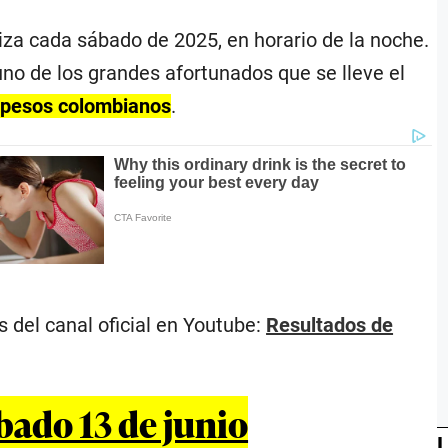
iza cada sábado de 2025, en horario de la noche.
 uno de los grandes afortunados que se lleve el
e pesos colombianos
.
s del canal oficial en Youtube:
Resultados de
bado 13 de junio
L