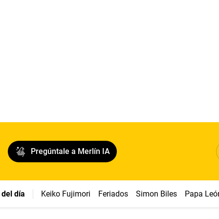
Pregúntale a Merlín IA
del día
Keiko Fujimori
Feriados
Simon Biles
Papa Leó