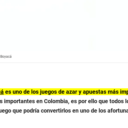
e Boyacá
cá
es uno de los juegos de azar y apuestas más im
 importantes en Colombia, es por ello que todos l
juego que podría convertirlos en uno de los afortu