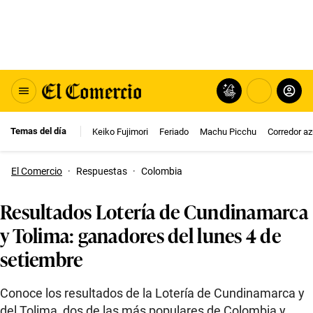
Temas del día
Keiko Fujimori
Feriado
Machu Picchu
Corredor az
El Comercio
·
Respuestas
·
Colombia
Resultados Lotería de Cundinamarca
y Tolima: ganadores del lunes 4 de
setiembre
Conoce los resultados de la Lotería de Cundinamarca y
del Tolima, dos de las más populares de Colombia y