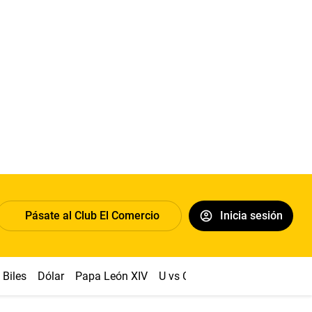
Pásate al Club El Comercio
Inicia sesión
Biles
Dólar
Papa León XIV
U vs Cristal
Congreso
Mach