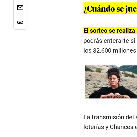
¿Cuándo se jue
El sorteo se realiz
podrás enterarte si
los $2.600 millone
La transmisión del 
loterías y Chances 