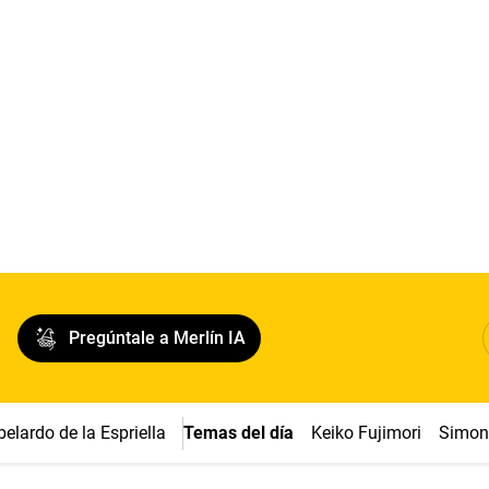
Pregúntale a Merlín IA
belardo de la Espriella
Temas del día
Keiko Fujimori
Simon 