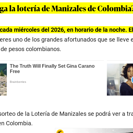
ga la lotería de Manizales de Colombia
a cada miércoles del 2026, en horario de la noche. 
 eres uno de los grandes afortunados que se lleve 
s de pesos colombianos.
sorteo de la Lotería de Manizales se podrá ver a tr
en Colombia.