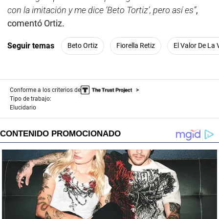
con la imitación y me dice ‘Beto Tortiz’, pero así es”
,
comentó Ortiz.
Seguir temas
Beto Ortiz
Fiorella Retiz
El Valor De La
Conforme a los criterios de
Tipo de trabajo:
Elucidario