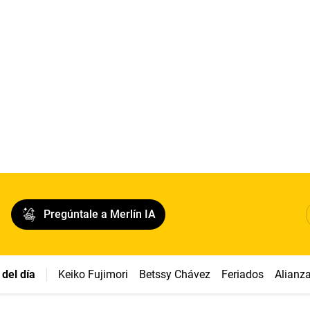
Pregúntale a Merlín IA
del día
Keiko Fujimori
Betssy Chávez
Feriados
Alianz