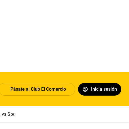
Pásate al Club El Comercio
Inicia sesión
a vs Sport Boys
Jorge Messi
Dólar
Papa León XIV
Congre