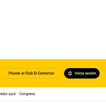
Pásate al Club El Comercio
Inicia sesión
redor azul
Congreso
Nasca
Acuña
Toledo
Sueldo míni