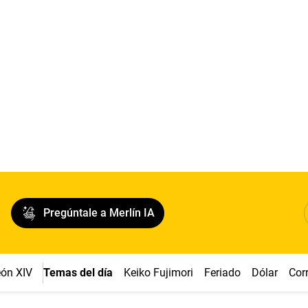
Pregúntale a Merlín IA
ón XIV
Temas del día
Keiko Fujimori
Feriado
Dólar
Cor