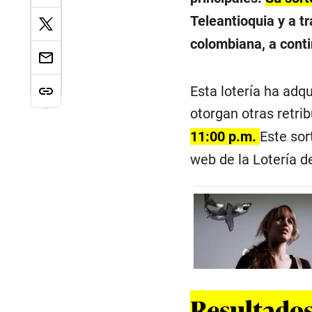
Teleantioquia y a tr
colombiana, a cont
Esta lotería ha adq
otorgan otras retri
11:00 p.m.
Este sor
web de la Lotería d
Resultados 