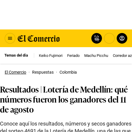
Temas del día
Keiko Fujimori
Feriado
Machu Picchu
Corredor az
El Comercio
·
Respuestas
·
Colombia
Resultados | Lotería de Medellín: qué
números fueron los ganadores del 11
de agosto
Conoce aquí los resultados, números y secos ganadores
del sorteo 4691 de la Lotería de Medellín, una de las que