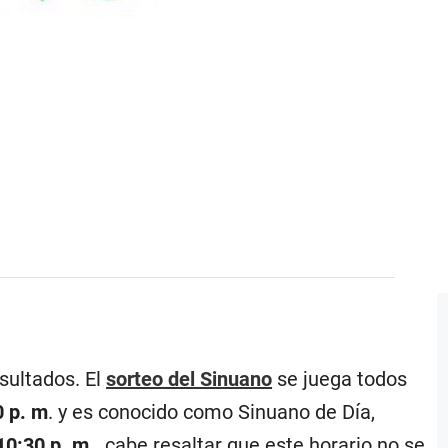
sultados. El
sorteo del Sinuano
se juega todos
0 p. m
. y es conocido como Sinuano de Día,
10:30 p. m.,
cabe resaltar que este horario no se