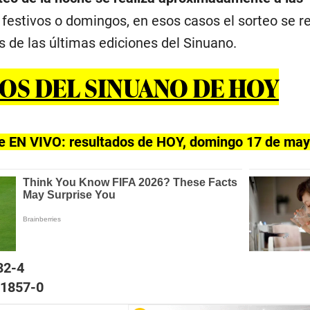
estivos o domingos, en esos casos el sorteo se rea
os de las últimas ediciones del Sinuano.
OS DEL SINUANO DE HOY
e EN VIVO: resultados de HOY, domingo 17 de ma
32-4
 1857-0