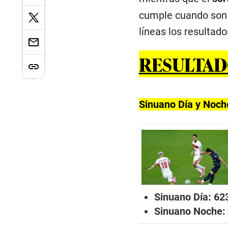
cumple cuando son f
líneas los resultad
RESULTAD
Sinuano Día y Noch
Sinuano Día: 62
Sinuano Noche: