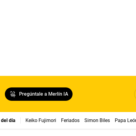
Pregúntale a Merlín IA
del día
Keiko Fujimori
Feriados
Simon Biles
Papa Leó