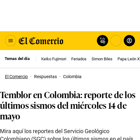
Temas del día
Keiko Fujimori
Feriados
Simon Biles
Papa León X
El Comercio
·
Respuestas
·
Colombia
Temblor en Colombia: reporte de los
últimos sismos del miércoles 14 de
mayo
Mira aquí los reportes del Servicio Geológico
Colombiano (SGC) sobre los últimos sismos en el país.