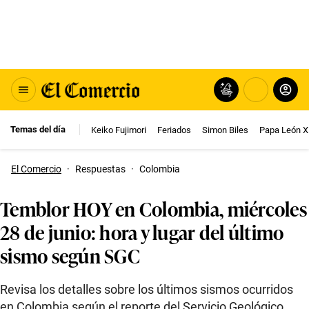
Temas del día
Keiko Fujimori
Feriados
Simon Biles
Papa León X
El Comercio
·
Respuestas
·
Colombia
Temblor HOY en Colombia, miércoles
28 de junio: hora y lugar del último
sismo según SGC
Revisa los detalles sobre los últimos sismos ocurridos
en Colombia según el reporte del Servicio Geológico.