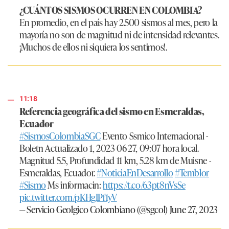
¿CUÁNTOS SISMOS OCURREN EN COLOMBIA?
En promedio, en el país hay 2.500 sismos al mes, pero la
mayoría no son de magnitud ni de intensidad relevantes.
¡Muchos de ellos ni siquiera los sentimos!.
11:18
Referencia geográfica del sismo en Esmeraldas,
Ecuador
#SismosColombiaSGC
Evento Ssmico Internacional -
Boletn Actualizado 1, 2023-06-27, 09:07 hora local.
Magnitud 5.5, Profundidad 11 km, 5.28 km de Muisne -
Esmeraldas, Ecuador.
#NoticiaEnDesarrollo
#Temblor
#Sismo
Ms informacin:
https://t.co/63pt8nVsSe
pic.twitter.com/pKHgIPf1yV
— Servicio Geolgico Colombiano (@sgcol)
June 27, 2023