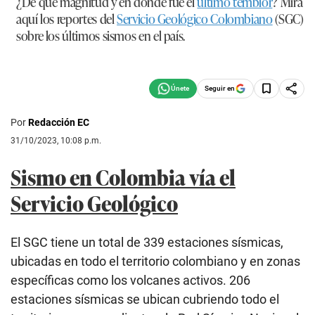
¿De qué magnitud y en dónde fue el
último temblor
? Mira
aquí los reportes del
Servicio Geológico Colombiano
(
SGC
)
sobre los últimos sismos en el país.
Seguir en
Por
Redacción EC
31/10/2023, 10:08 p.m.
Sismo en Colombia vía el
Servicio Geológico
El SGC tiene un total de 339 estaciones sísmicas,
ubicadas en todo el territorio colombiano y en zonas
específicas como los volcanes activos. 206
estaciones sísmicas se ubican cubriendo todo el