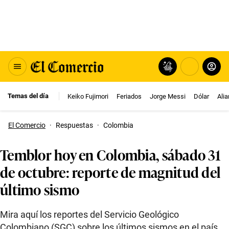
Temas del día
Keiko Fujimori
Feriados
Jorge Messi
Dólar
Ali
El Comercio
·
Respuestas
·
Colombia
Temblor hoy en Colombia, sábado 31
de octubre: reporte de magnitud del
último sismo
Mira aquí los reportes del Servicio Geológico
Colombiano (SGC) sobre los últimos sismos en el país.