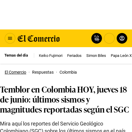
Temas del día
Keiko Fujimori
Feriados
Simon Biles
Papa León X
El Comercio
·
Respuestas
·
Colombia
Temblor en Colombia HOY, jueves 18
de junio: últimos sismos y
magnitudes reportadas según el SGC
Mira aquí los reportes del Servicio Geológico
Colombiano (SGC) sobre los últimos sismos en el país.