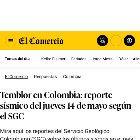
Temas del día
Keiko Fujimori
Feriados
Jorge Messi
Dólar
Ali
El Comercio
·
Respuestas
·
Colombia
Temblor en Colombia: reporte
sísmico del jueves 14 de mayo según
el SGC
Mira aquí los reportes del Servicio Geológico
Colombiano (SGC) sobre los últimos sismos en el país.