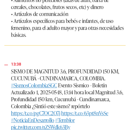
cereales, chocolates, frutos secos, etc) y dinero
• Artículos de comunicación
• Artículos específicos para bebés e infantes, de uso
femenino, para el adulto mayor y para otras necesidades
básicas.
13:38
SISMO DE MAGNITUD 3.6, PROFUNDIDAD 150 KM,
CUCUNUBÁ - CUNDINAMARCA, COLOMBIA.
#SismosColombiaSGC
Evento Sísmico - Boletín
Actualizado 1, 2025-05-18, 13:14 hora local Magnitud 3.6,
Profundidad 150 km, Cucunubá - Cundinamarca,
Colombia ¿Sintió este sismo? repórtelo
https://t.co/pgC7OC2O7j
https://t.co/63pt8nVsSe
#NoticiaEnDesarrollo
#Temblor
pic.twitter.com/nZSWdk63By