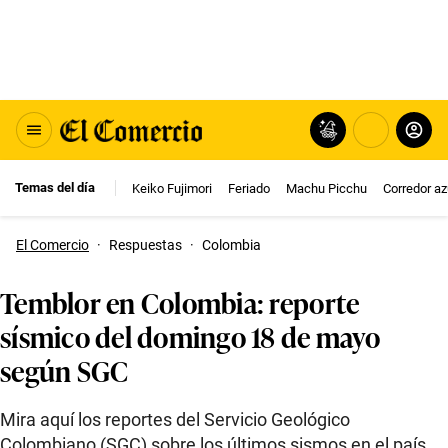
Temas del día
Keiko Fujimori
Feriado
Machu Picchu
Corredor az
El Comercio
·
Respuestas
·
Colombia
Temblor en Colombia: reporte
sísmico del domingo 18 de mayo
según SGC
Mira aquí los reportes del Servicio Geológico
Colombiano (SGC) sobre los últimos sismos en el país.