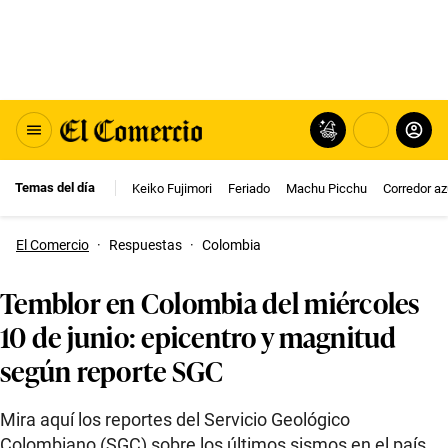
Temas del día
Keiko Fujimori
Feriado
Machu Picchu
Corredor az
El Comercio
·
Respuestas
·
Colombia
Temblor en Colombia del miércoles
10 de junio: epicentro y magnitud
según reporte SGC
Mira aquí los reportes del Servicio Geológico
Colombiano (SGC) sobre los últimos sismos en el país.