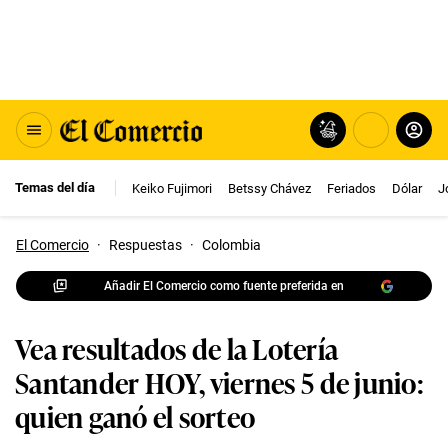
Temas del día
Keiko Fujimori
Betssy Chávez
Feriados
Dólar
J
El Comercio
·
Respuestas
·
Colombia
Añadir El Comercio como fuente preferida en
Vea resultados de la Lotería
Santander HOY, viernes 5 de junio:
quien ganó el sorteo