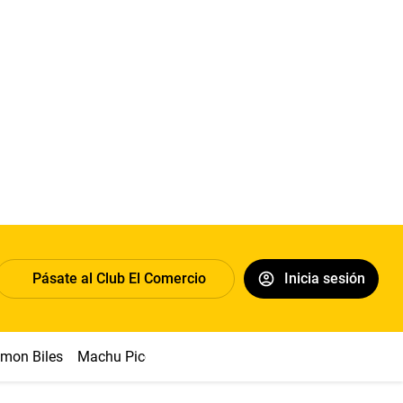
Pásate al Club El Comercio
Inicia sesión
imon Biles
Machu Picchu
Abelardo de la Espriella
Sueldo 