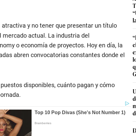
T
“
l
a atractiva y no tener que presentar un título
l mercado actual. La industria del
“
e
onomy o economía de proyectos. Hoy en día, la
e
adas abren convocatorias constantes donde el
l
q
G
s puestos disponibles, cuánto pagan y cómo
U
jornada.
d
m
d
D