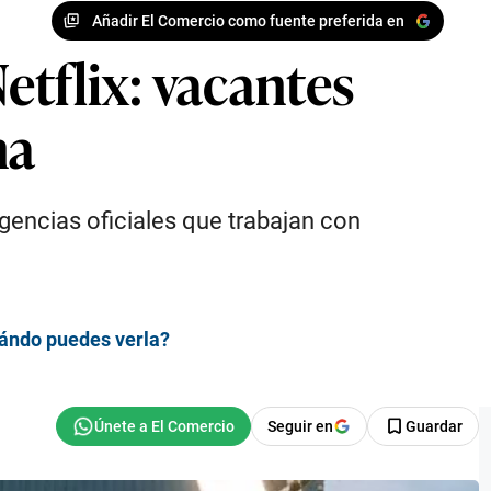
Añadir El Comercio como fuente preferida en
etflix: vacantes
na
agencias oficiales que trabajan con
uándo puedes verla?
Seguir en
Guardar