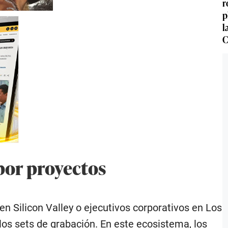
r
p
l
C
 por proyectos
n Silicon Valley o ejecutivos corporativos en Los
os sets de grabación. En este ecosistema, los