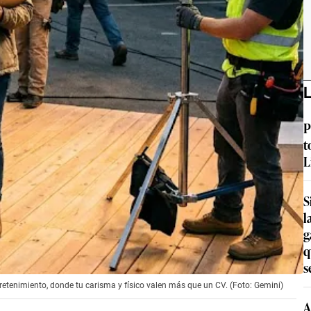
L
P
t
L
S
l
g
q
s
tretenimiento, donde tu carisma y físico valen más que un CV. (Foto: Gemini)
A