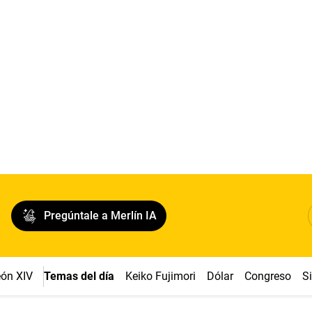
Pregúntale a Merlín IA
ón XIV
Temas del día
Keiko Fujimori
Dólar
Congreso
S