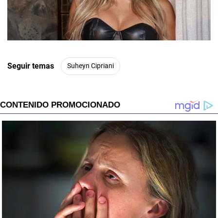
00:00
/
01:00
Seguir temas
Suheyn Cipriani