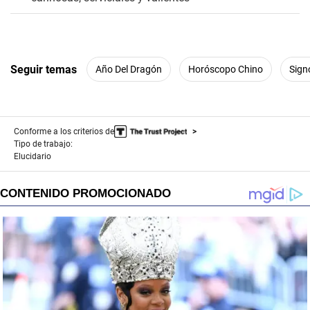
Seguir temas
Año Del Dragón
Horóscopo Chino
Sign
Conforme a los criterios de
Tipo de trabajo:
Elucidario