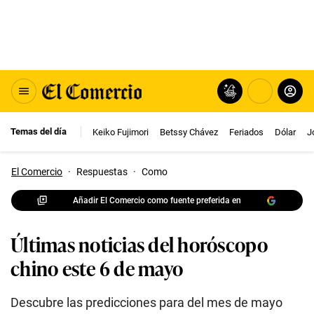
Temas del día
Keiko Fujimori
Betssy Chávez
Feriados
Dólar
J
El Comercio
·
Respuestas
·
Como
Añadir El Comercio como fuente preferida en
Últimas noticias del horóscopo
chino este 6 de mayo
Descubre las predicciones para del mes de mayo