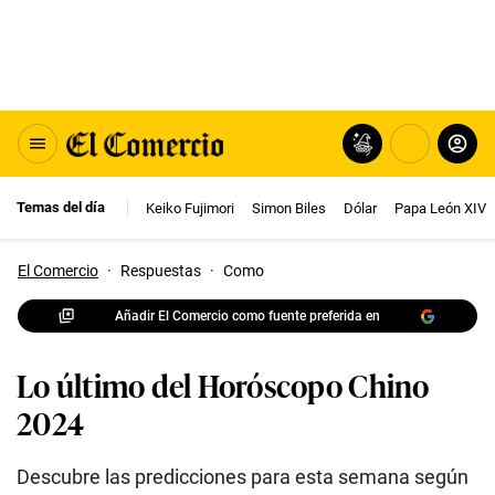
Temas del día
Keiko Fujimori
Simon Biles
Dólar
Papa León XIV
El Comercio
·
Respuestas
·
Como
Añadir El Comercio como fuente preferida en
Lo último del Horóscopo Chino
2024
Descubre las predicciones para esta semana según