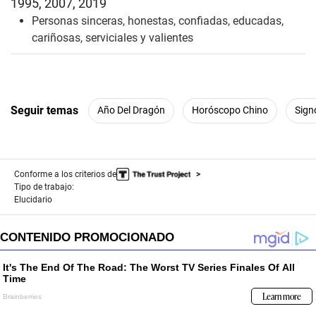
1995, 2007, 2019
Personas sinceras, honestas, confiadas, educadas,
cariñosas, serviciales y valientes
Seguir temas
Año Del Dragón
Horóscopo Chino
Sign
Conforme a los criterios de
Tipo de trabajo:
Elucidario