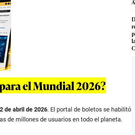
A
D
r
p
l
C
para el Mundial 2026?
2 de abril de 2026
. El portal de boletos se habilitó
tas de millones de usuarios en todo el planeta.