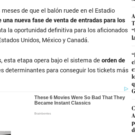
meses de que el balón ruede en el Estadio
A
e una nueva fase de venta de entradas para los
T
“
ta la oportunidad definitiva para los aficionados
l
 Estados Unidos, México y Canadá.
“
s, esta etapa opera bajo el sistema de
orden de
e
e
ores determinantes para conseguir los tickets más
l
q
G
C
A
p
d