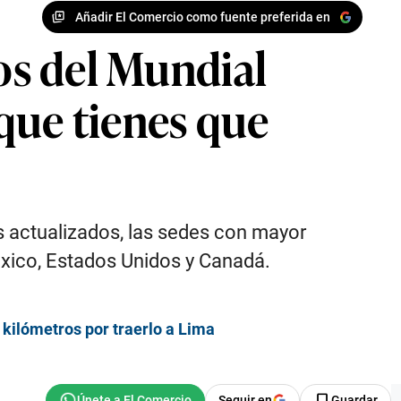
Añadir El Comercio como fuente preferida en
dos del Mundial
que tienes que
os actualizados, las sedes con mayor
México, Estados Unidos y Canadá.
 kilómetros por traerlo a Lima
Seguir en
Guardar