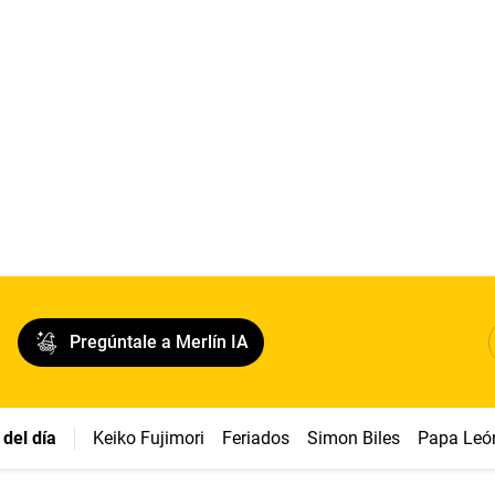
Pregúntale a Merlín IA
del día
Keiko Fujimori
Feriados
Simon Biles
Papa Leó