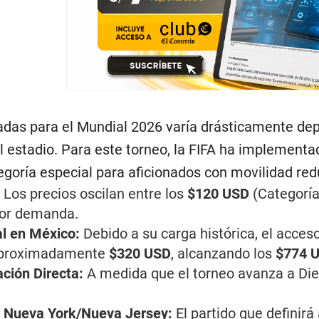
radas para el Mundial 2026 varía drásticamente dep
l estadio. Para este torneo, la FIFA ha implementad
goría especial para aficionados con movilidad red
:
Los precios oscilan entre los
$120 USD
(Categoría
yor demanda.
al en México:
Debido a su carga histórica, el acceso
aproximadamente
$320 USD
, alcanzando los
$774 
ción Directa:
A medida que el torneo avanza a Diec
n Nueva York/Nueva Jersey:
El partido que definir